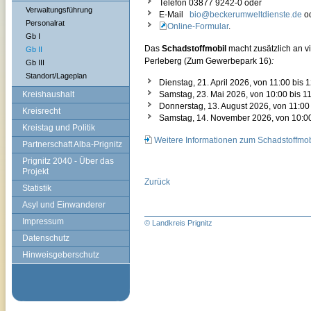
Telefon 03877 9242-0 oder
Verwaltungsführung
E-Mail
bio@beckerumweltdienste.de
o
Personalrat
Online-Formular
.
Gb I
Das
Schadstoffmobil
macht zusätzlich an v
Gb II
Perleberg (Zum Gewerbepark 16)
:
Gb III
Standort/Lageplan
Dienstag, 21. April 2026, von 11:00 bis 
Kreishaushalt
Samstag, 23. Mai 2026, von 10:00 bis 11
Donnerstag, 13. August 2026, von 11:00 
Kreisrecht
Samstag, 14. November 2026, von 10:00 
Kreistag und Politik
Weitere Informationen zum Schadstoffmobi
Partnerschaft Alba-Prignitz
Prignitz 2040 - Über das
Projekt
Zurück
Statistik
Asyl und Einwanderer
Impressum
© Landkreis Prignitz
Datenschutz
Hinweisgeberschutz