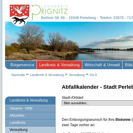
Berliner Str. 49 - 19348 Perleberg - Telefon: 03876 - 7
Bürgerservice
Landkreis & Verwaltung
Wirtschaft & Umwelt
Bild
Startseite
Landkreis & Verwaltung
Verwaltung
Gb II
Abfallkalender - Stadt Perle
Stadt-/Ortsteil
Landkreis & Verwaltung
Ukraine - Hilfe
Aktuelles
Den Entsorgungswunsch für Ihre
Biotonne
(
Landkreis
zwei Tage vorher an:
Verwaltung