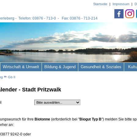
Startseite
|
Impressum
|
D
 Perleberg - Telefon: 03876 - 713-0 - Fax: 03876 - 713-214
Wirtschaft & Umwelt
Bildung & Jugend
Gesundheit & Soziales
Kult
ng
Gb II
lender - Stadt Pritzwalk
il
ungswunsch für Ihre
Biotonne
(erforderlich bei "
Biogut Typ B
") melden Sie bitte s
rher an:
 03877 9242-0 oder