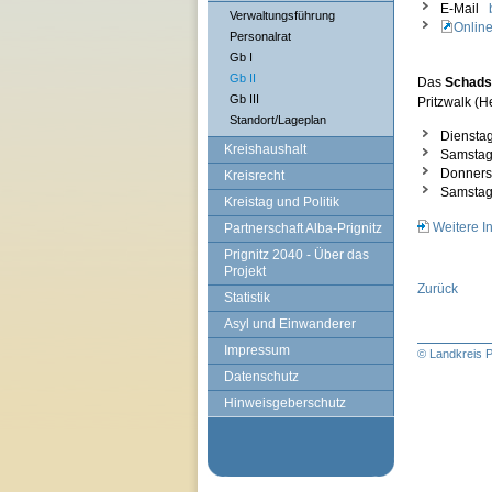
E-Mail
Verwaltungsführung
Online
Personalrat
Gb I
Gb II
Das
Schads
Gb III
Pritzwalk (
Standort/Lageplan
Dienstag
Kreishaushalt
Samstag,
Donnerst
Kreisrecht
Samstag,
Kreistag und Politik
Weitere I
Partnerschaft Alba-Prignitz
Prignitz 2040 - Über das
Projekt
Zurück
Statistik
Asyl und Einwanderer
Impressum
© Landkreis P
Datenschutz
Hinweisgeberschutz