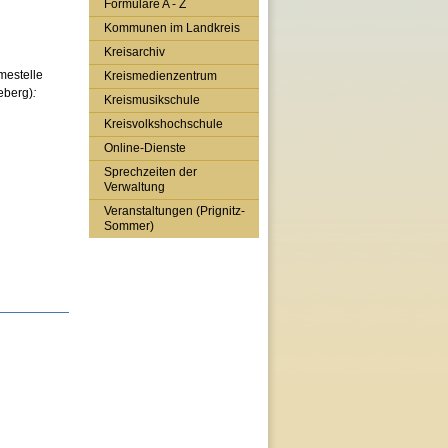
Formulare A - Z
Kommunen im Landkreis
Kreisarchiv
mestelle
Kreismedienzentrum
eberg)
:
Kreismusikschule
Kreisvolkshochschule
Online-Dienste
Sprechzeiten der
Verwaltung
Veranstaltungen (Prignitz-
Sommer)