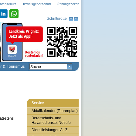
atenschutz
|
Hinweisgeberschutz
|
Öffnungszeiten
Schriftgröße
ur & Tourismus
Service
Abfallkalender (Tourenplan)
Bereitschafts- und
pätestens
Havariedienste, Notrufe
Dienstleistungen A - Z