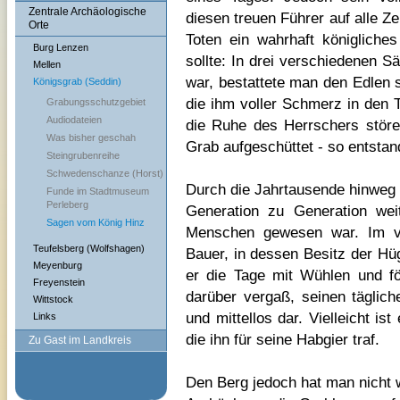
Zentrale Archäologische
diesen treuen Führer auf alle Ze
Orte
Toten ein wahrhaft königliche
Burg Lenzen
sollte: In drei verschiedenen S
Mellen
war, bestattete man den Edlen 
Königsgrab (Seddin)
die ihm voller Schmerz in den 
Grabungsschutzgebiet
Audiodateien
die Ruhe des Herrschers stör
Was bisher geschah
Grab aufgeschüttet - so entstan
Steingrubenreihe
Schwedenschanze (Horst)
Durch die Jahrtausende hinweg
Funde im Stadtmuseum
Perleberg
Generation zu Generation wei
Sagen vom König Hinz
Menschen gewesen war. Im vo
Teufelsberg (Wolfshagen)
Bauer, in dessen Besitz der Hü
Meyenburg
er die Tage mit Wühlen und fö
Freyenstein
darüber vergaß, seinen täglic
Wittstock
und mittellos dar. Vielleicht i
Links
die ihn für seine Habgier traf.
Zu Gast im Landkreis
Den Berg jedoch hat man nicht 