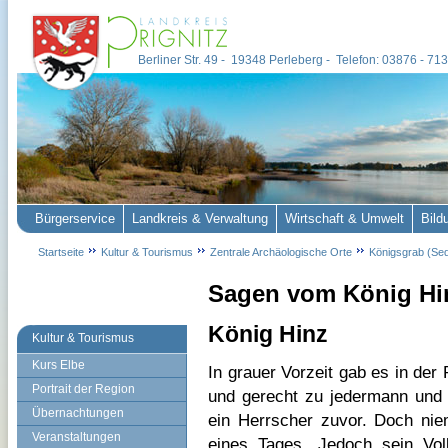
Berliner Str. 49 - 19348 Perleberg - Telefon: 03876 - 7
Bürgerservice
Landkreis & Verwaltung
Wirtschaft & Umwelt
Bild
Startseite
Kultur & Tourismus
Zentrale Archäologische Orte
Königsgrab (Sed
Sagen vom König Hi
König Hinz
Kultur & Tourismus
Kurs Elbe
In grauer Vorzeit gab es in der 
Portrait der Region
und gerecht zu jedermann und 
Übernachtungen
ein Herrscher zuvor. Doch nie
Veranstaltungen
eines Tages. Jedoch sein Vol