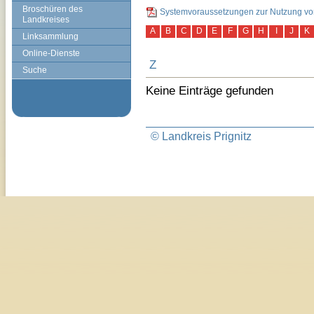
Broschüren des
Systemvoraussetzungen zur Nutzung vo
Landkreises
A
B
C
D
E
F
G
H
I
J
K
Linksammlung
Online-Dienste
Z
Suche
Keine Einträge gefunden
© Landkreis Prignitz