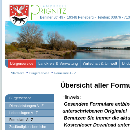
Berliner Str. 49 - 19348 Perleberg - Telefon: 03876 - 7
Bürgerservice
Landkreis & Verwaltung
Wirtschaft & Umwelt
Bild
Startseite
Bürgerservice
Formulare A - Z
Übersicht aller Form
Hinweis:
Bürgerservice
Gesendete Formulare entbin
Dienstleistungen A - Z
unterschriebenen Originale!
Lebenslagen A - Z
Benutzen Sie immer die aktu
Formulare A - Z
Kostenloser Download unte
Zuständigkeitsbereiche