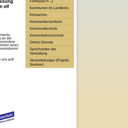
assung
Formulare A - Z
n elf
Kommunen im Landkreis
Kreisarchiv
Kreismedienzentrum
Kreismusikschule
ements,
Kreisvolkshochschule
 an die
sbesondere
Online-Dienste
Rahmen eines
 besonderem
Sprechzeiten der
Verwaltung
 uns auf!
Veranstaltungen (Prignitz-
Sommer)