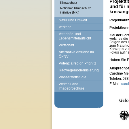
Projektt
Klimaschutz
und für n
Nationale Klimaschutz-
kreisan
initiative (NKI)
Natur und Umwelt
Projektlaufz
Verkehr
Projektken
Veterinär- und
Ziel der Fö
Lebensmittelaufsicht
welches die
Folgen des K
Wirtschaft
zum Natürlic
Konzepts zu
Alternative Antriebe im
Fokus auf na
ÖPNV
Haben Sie F
Potenzialregion Prignitz
Ansprechpa
Radwegemodernisierung
Caroline Me
Wasserstoffstudie
Telefon: 03
E-Mail:
caro
Weites Land -
Imagebroschüre