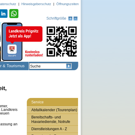
atenschutz
|
Hinweisgeberschutz
|
Öffnungszeiten
Schriftgröße
ur & Tourismus
it,
Service
mmer,
 Landkreis
Abfallkalender (Tourenplan)
 neuen
Bereitschafts- und
Havariedienste, Notrufe
passung an
Dienstleistungen A - Z