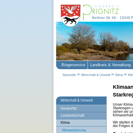
Berliner Str. 49 - 19348
Bürgerservice
Landkreis & Verwaltung
Startseite
Wirtschaft & Umwelt
Klima
Kl
Klimaan
Starkre
Wirtschaft & Umwelt
Unser Klima 
Starkregen 
Geoportal
sehen wir u
Klimaverhäl
Landwirtschaft
Wir starten 
Klima
die Folgen 
Klimaanpassung