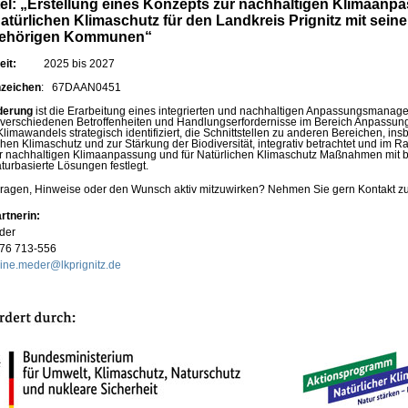
itel: „Erstellung eines Konzepts zur nachhaltigen Klimaanp
atürlichen Klimaschutz für den Landkreis Prignitz mit seine
gehörigen Kommunen“
eit:
2025 bis 2027
nzeichen
: 67DAAN0451
rderung
ist die Erarbeitung eines integrierten und nachhaltigen Anpassungsmanag
 verschiedenen Betroffenheiten und Handlungserfordernisse im Bereich Anpassung
limawandels strategisch identifiziert, die Schnittstellen zu anderen Bereichen, in
hen Klimaschutz und zur Stärkung der Biodiversität, integrativ betrachtet und im 
r nachhaltigen Klimaanpassung und für Natürlichen Klimaschutz Maßnahmen mit
turbasierte Lösungen festlegt.
ragen, Hinweise oder den Wunsch aktiv mitzuwirken? Nehmen Sie gern Kontakt zu
rtnerin:
der
876 713-556
line.meder@lkprignitz.de