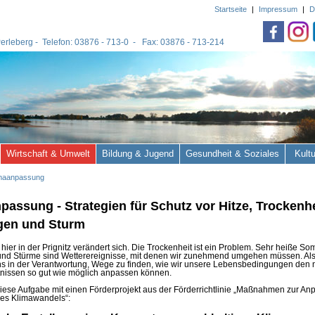
Startseite
|
Impressum
|
D
 Perleberg - Telefon: 03876 - 713-0 - Fax: 03876 - 713-214
Wirtschaft & Umwelt
Bildung & Jugend
Gesundheit & Soziales
Kult
imaanpassung
passung - Strategien für Schutz vor Hitze, Trockenhe
gen und Sturm
hier in der Prignitz verändert sich. Die Trockenheit ist ein Problem. Sehr heiße So
und Stürme sind Wetterereignisse, mit denen wir zunehmend umgehen müssen. Als
ns in der Verantwortung, Wege zu finden, wie wir unsere Lebensbedingungen den
tnissen so gut wie möglich anpassen können.
diese Aufgabe mit einen Förderprojekt aus der
Förderrichtlinie „Maßnahmen zur An
des Klimawandels“: