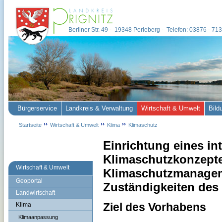
Berliner Str. 49 - 19348 Perleberg - Telefon: 03876 - 7
Bürgerservice
Landkreis & Verwaltung
Wirtschaft & Umwelt
Bild
Startseite
Wirtschaft & Umwelt
Klima
Klimaschutz
Einrichtung eines int
Klimaschutzkonzepte
Wirtschaft & Umwelt
Klimaschutzmanageme
Geoportal
Zuständigkeiten des 
Landwirtschaft
Ziel des Vorhabens
Klima
Klimaanpassung