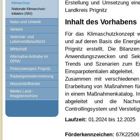
Erstellung und Umsetzung eine
Klimaschutz
Nationale Klimaschutz-
Landkreis Prignitz
initiative (NKI)
Inhalt des Vorhabens
Natur und Umwelt
Verkehr
Für das Klimaschutzkonzept w
Veterinär- und
und auf deren Basis die Energi
Lebensmittelaufsicht
Prignitz erstellt. Die Bilanz
Wirtschaft
Anwendungszwecken und Sek
Alternative Antriebe im
ÖPNV
Trends und Szenarien zum En
Potenzialregion Prignitz
Einsparpotentialen abgeleitet.
Radwegemodernisierung
Zusammen mit verschiedenen 
Wasserstoffstudie
Erarbeitung von Maßnahmen für
Weites Land -
in einem Maßnahmenkatalog. In
Imagebroschüre
abgeleitet und die Nachv
Controllingsystem und Versteti
Laufzeit:
01.2024 bis 12.2025
Förderkennzeichen:
67K22506