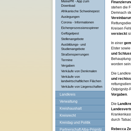
MeinePR - App zum
Finanzierun
Download
stehen die F
Afrikanische Schweinepest
Demnach ste
Auslegungen
Vereinbaru
Corona - Informationen
Rettungsdie
Eichenprozessionsspinner
Kreisen Feh
Geflügelpest
versteckt
si
Stellenangebote
In einer
gem
Ausbildungs- und
Elster sowie
Studienangebote
und Schlus
Straßensperrungen
Behauptung,
Termine
worden sein
Vergaben
Verkäufe von Denkmalen
Die Landkre
Verkäufe von
und rechtss
landwirtschaftlichen Flächen
rettungsdien
Verkäufe von Liegenschaften
Ostprignitz
Landkreis
Vorgaben
.
Verwaltung
Die
Landkre
Kreishaushalt
Landesvert
Krankenkass
Kreisrecht
durch Tatsac
Kreistag und Politik
Rebecca Zel
Partnerschaft Alba-Prignitz