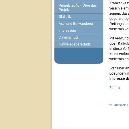
Krankenkass
Prignitz 2040 - Über das
verschleiern
Projekt
zeigen, dass
Statistik
gegenseitig
Asyl und Einwanderer
Rettungsdie
weiterhin kon
Impressum
Datenschutz
Mit Verwund
über Kalkul
Hinweisgeberschutz
in diese Ver
keine weitr
weiterhin erk
Statt über a
Lösungen im
Interesse d
Zurück
© Landkreis P