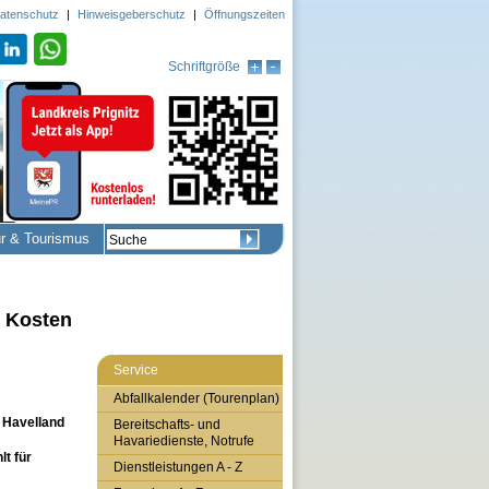
atenschutz
|
Hinweisgeberschutz
|
Öffnungszeiten
Schriftgröße
ur & Tourismus
n Kosten
Service
Abfallkalender (Tourenplan)
d Havelland
Bereitschafts- und
Havariedienste, Notrufe
lt für
Dienstleistungen A - Z