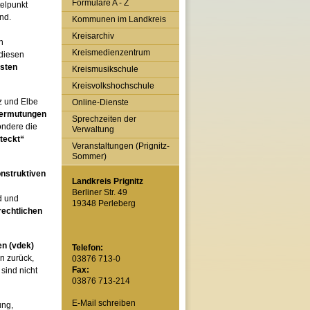
Formulare A - Z
elpunkt
nd.
Kommunen im Landkreis
Kreisarchiv
n
Kreismedienzentrum
 diesen
osten
Kreismusikschule
Kreisvolkshochschule
z und Elbe
Online-Dienste
ermutungen
Sprechzeiten der
ondere die
Verwaltung
teckt“
Veranstaltungen (Prignitz-
Sommer)
nstruktiven
Landkreis Prignitz
Berliner Str. 49
d und
19348 Perleberg
rechtlichen
n (vdek)
Telefon:
n zurück,
03876 713-0
Fax:
sind nicht
03876 713-214
E-Mail schreiben
ung,