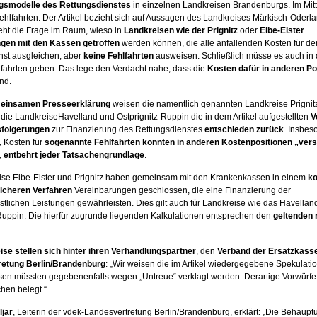
gsmodelle des Rettungsdienstes
in einzelnen Landkreisen Brandenburgs. Im Mitt
ehlfahrten. Der Artikel bezieht sich auf Aussagen des Landkreises Märkisch-Oderla
ht die Frage im Raum, wieso in
Landkreisen wie der Prignitz
oder
Elbe-Elster
ngen mit den Kassen
getroffen
werden können, die alle anfallenden Kosten für de
nst ausgleichen, aber
keine Fehlfahrten
ausweisen. Schließlich müsse es auch in
lfahrten geben. Das lege den Verdacht nahe, dass die
Kosten dafür in anderen P
nd.
einsamen Presseerklärung
weisen die namentlich genannten Landkreise Prignit
 die LandkreiseHavelland und Ostprignitz-Ruppin die in dem Artikel aufgestellten
V
sfolgerungen
zur Finanzierung des Rettungsdienstes
entschieden zurück
. Insbes
 Kosten für
sogenannte Fehlfahrten könnten in anderen Kostenpositionen „vers
,
entbehrt jeder Tatsachengrundlage
.
ise Elbe-Elster und Prignitz haben gemeinsam mit den Krankenkassen in einem
ko
icheren Verfahren
Vereinbarungen geschlossen, die eine Finanzierung der
stlichen Leistungen gewährleisten. Dies gilt auch für Landkreise wie das Havellan
-Ruppin. Die hierfür zugrunde liegenden Kalkulationen entsprechen den
geltenden 
ise
stellen sich hinter ihren Verhandlungspartner
, den
Verband der Ersatzkasse
retung Berlin/Brandenburg
: „Wir weisen die im Artikel wiedergegebene Spekulatio
en müssten gegebenenfalls wegen „Untreue“ verklagt werden. Derartige Vorwürfe 
hen belegt.“
jar
, Leiterin der vdek-Landesvertretung Berlin/Brandenburg, erklärt: „Die Behaupt