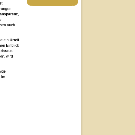
st
arungen
ransparenz,
e
ssen auch
se ein
Urteil
nen Einblick
e daraus
n“, wird
hige
n
im