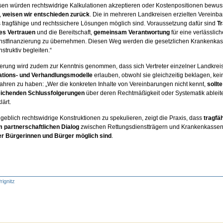
en würden rechtswidrige Kalkulationen akzeptieren oder Kostenpositionen bewus
,
weisen wir entschieden zurück
. Die in mehreren Landkreisen erzielten Vereinb
 tragfähige und rechtssichere Lösungen möglich sind. Voraussetzung dafür sind
T
es Vertrauen
und die Bereitschaft,
gemeinsam Verantwortung
für eine verlässlich
nstfinanzierung zu übernehmen. Diesen Weg werden die gesetzlichen Krankenka
struktiv begleiten.“
erung wird zudem zur Kenntnis genommen, dass sich Vertreter einzelner Landkrei
ations- und Verhandlungsmodelle
erlauben, obwohl sie gleichzeitig beklagen, kei
fahren zu haben: „Wer die konkreten Inhalte von Vereinbarungen nicht kennt,
sollt
eichenden Schlussfolgerungen
über deren Rechtmäßigkeit oder Systematik ableite
lärt.
ngeblich rechtswidrige Konstruktionen zu spekulieren, zeigt die Praxis, dass
tragfä
 partnerschaftlichen Dialog
zwischen Rettungsdienstträgern und Krankenkasse
er Bürgerinnen und Bürger möglich sind
.
rignitz