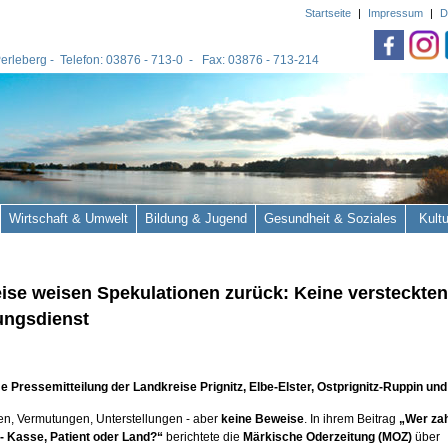
Startseite
|
Impressum
|
D
 Perleberg - Telefon: 03876 - 713-0 - Fax: 03876 - 713-214
Wirtschaft & Umwelt
Bildung & Jugend
Gesundheit & Soziales
Kult
ise weisen Spekulationen zurück: Keine versteckte
ungsdienst
Pressemitteilung der Landkreise Prignitz, Elbe-Elster, Ostprignitz-Ruppin un
en, Vermutungen, Unterstellungen - aber
keine Beweise
. In ihrem Beitrag
„Wer zah
 - Kasse, Patient oder Land?“
berichtete die
Märkische Oderzeitung (MOZ)
über