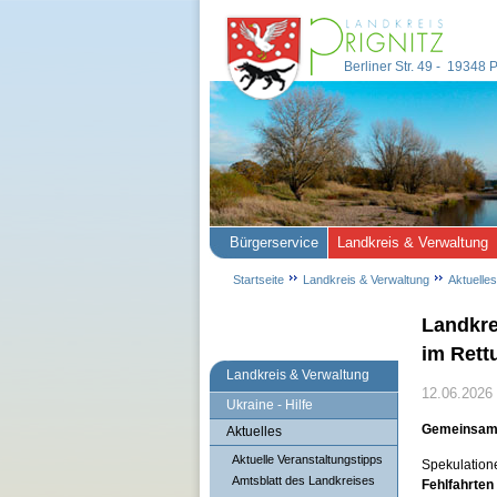
Berliner Str. 49 - 19348
Bürgerservice
Landkreis & Verwaltung
Startseite
Landkreis & Verwaltung
Aktuelles
Landkre
im Rett
Landkreis & Verwaltung
12.06.2026
Ukraine - Hilfe
Gemeinsame 
Aktuelles
Aktuelle Veranstaltungstipps
Spekulation
Amtsblatt des Landkreises
Fehlfahrten