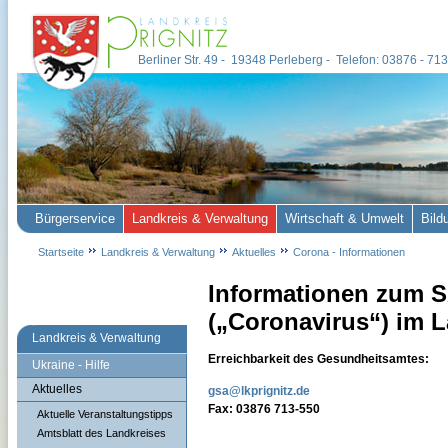
Berliner Str. 49 - 19348 Perleberg - Telefon: 03876 - 7
Bürgerservice
Landkreis & Verwaltung
Wirtschaft & Umwelt
Bild
Startseite
Landkreis & Verwaltung
Aktuelles
Corona - Informationen
Informationen zum 
(„Coronavirus“) im L
Landkreis & Verwaltung
Erreichbarkeit des Gesundheitsamtes:
Ukraine - Hilfe
Aktuelles
gsa@lkprignitz.de
Fax: 03876 713-550
Aktuelle Veranstaltungstipps
Amtsblatt des Landkreises