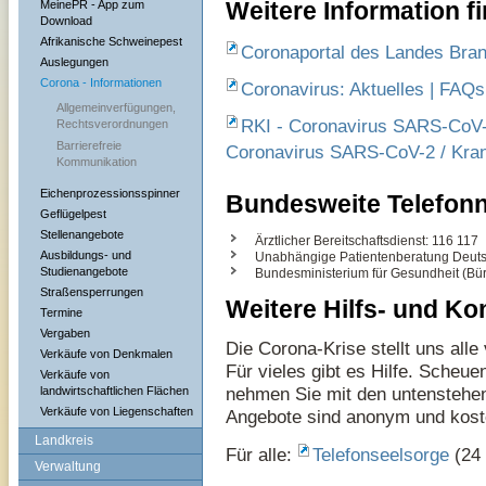
Weitere Information f
MeinePR - App zum
Download
Afrikanische Schweinepest
Coronaportal des Landes Bra
Auslegungen
Corona - Informationen
Coronavirus: Aktuelles | FAQs
Allgemeinverfügungen,
RKI - Coronavirus SARS-CoV-2
Rechtsverordnungen
Barrierefreie
Coronavirus SARS-CoV-2 / Kra
Kommunikation
Eichenprozessionsspinner
Bundesweite Telefo
Geflügelpest
Stellenangebote
Ärztlicher Bereitschaftsdienst: 116 117
Ausbildungs- und
Unabhängige Patientenberatung Deut
Studienangebote
Bundesministerium für Gesundheit (Bü
Straßensperrungen
Weitere Hilfs- und K
Termine
Vergaben
Die Corona-Krise stellt uns all
Verkäufe von Denkmalen
Für vieles gibt es Hilfe. Scheue
Verkäufe von
nehmen Sie mit den untenstehen
landwirtschaftlichen Flächen
Verkäufe von Liegenschaften
Angebote sind anonym und kost
Landkreis
Für alle:
Telefonseelsorge
(24
Verwaltung