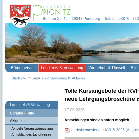
Berliner Str. 49 - 19348 Perleberg - Telefon: 03876 - 7
Bürgerservice
Landkreis & Verwaltung
Wirtschaft & Umwelt
Bild
Startseite
Landkreis & Verwaltung
Aktuelles
Tolle Kursangebote der KVH
neue Lehrgangsbroschüre is
Landkreis & Verwaltung
17.06.2026
Ukraine - Hilfe
Anmeldungen sind ab sofort möglich.
Aktuelles
Aktuelle Veranstaltungstipps
Herbstsemester der KVHS 2026 (August
Amtsblatt des Landkreises