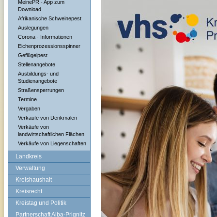
MeinePR - App zum
Download
Afrikanische Schweinepest
Auslegungen
Corona - Informationen
Eichenprozessionsspinner
Geflügelpest
Stellenangebote
Ausbildungs- und
Studienangebote
Straßensperrungen
Termine
Vergaben
Verkäufe von Denkmalen
Verkäufe von
landwirtschaftlichen Flächen
Verkäufe von Liegenschaften
Landkreis
Verwaltung
Kreishaushalt
Kreisrecht
Kreistag und Politik
Partnerschaft Alba-Prignitz