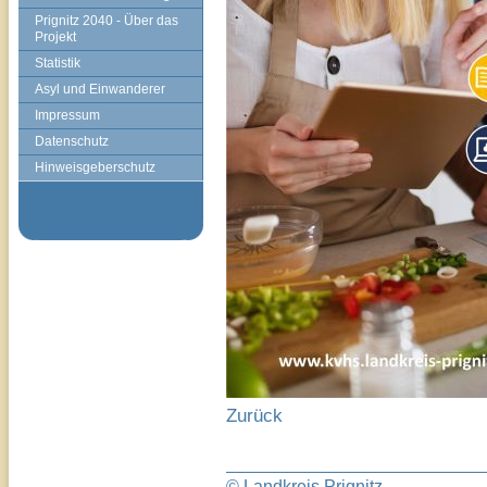
Prignitz 2040 - Über das
Projekt
Statistik
Asyl und Einwanderer
Impressum
Datenschutz
Hinweisgeberschutz
Zurück
© Landkreis Prignitz