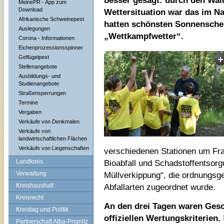
besser gesagt: durch den Wald
MeinePR - App zum
Download
Wettersituation war das im Na
Afrikanische Schweinepest
hatten schönsten Sonnensche
Auslegungen
„Wettkampfwetter“.
Corona - Informationen
Eichenprozessionsspinner
Geflügelpest
Stellenangebote
Ausbildungs- und
Studienangebote
Straßensperrungen
Termine
Vergaben
Verkäufe von Denkmalen
Verkäufe von
landwirtschaftlichen Flächen
Verkäufe von Liegenschaften
verschiedenen Stationen um Fra
Landkreis
Bioabfall und Schadstoffentsorg
Verwaltung
Müllverkippung“, die ordnungsg
Kreishaushalt
Abfallarten zugeordnet wurde.
Kreisrecht
An den drei Tagen waren Ges
Kreistag und Politik
offiziellen Wertungskriterien.
Partnerschaft Alba-Prignitz