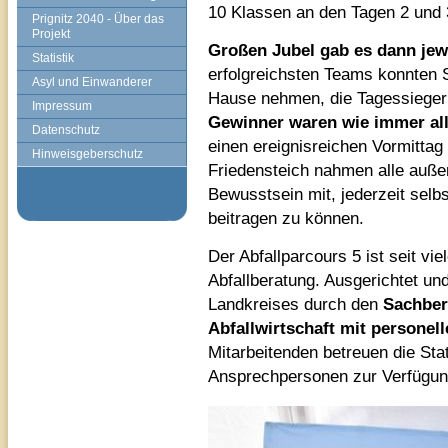
10 Klassen an den Tagen 2 und 
Prignitz 2040 - Über das
Projekt
Großen Jubel gab es dann jewe
Statistik
erfolgreichsten Teams konnten 
Asyl und Einwanderer
Hause nehmen, die Tagessieger r
Impressum
Gewinner waren wie immer al
Datenschutz
einen ereignisreichen Vormittag
Hinweisgeberschutz
Friedensteich nahmen alle auß
Bewusstsein mit, jederzeit selb
beitragen zu können.
Der Abfallparcours 5 ist seit vie
Abfallberatung. Ausgerichtet und
Landkreises durch den
Sachber
Abfallwirtschaft mit personel
Mitarbeitenden betreuen die Sta
Ansprechpersonen zur Verfügun