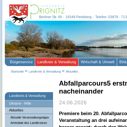
Berliner Str. 49 - 19348 Perleberg - Telefon: 03876 - 7
Bürgerservice
Landkreis & Verwaltung
Wirtschaft & Umwelt
Bild
Startseite
Landkreis & Verwaltung
Aktuelles
Abfallparcours5 erst
nacheinander
Landkreis & Verwaltung
24.06.2026
Ukraine - Hilfe
Aktuelles
Premiere beim 20. Abfallparco
Aktuelle Veranstaltungstipps
Veranstaltung an drei aufein
Amtsblatt des Landkreises