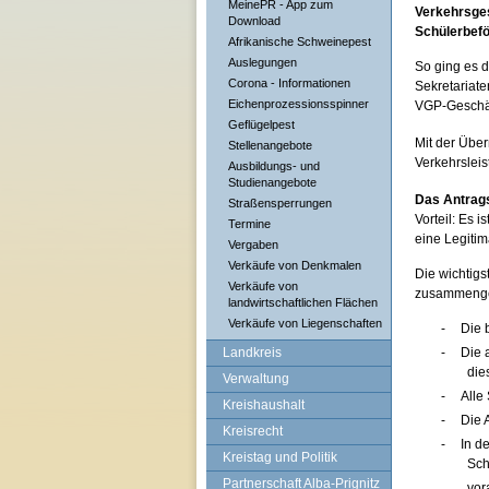
MeinePR - App zum
Verkehrsges
Download
Schülerbefö
Afrikanische Schweinepest
Auslegungen
So ging es d
Corona - Informationen
Sekretariate
Eichenprozessionsspinner
VGP-Geschä
Geflügelpest
Mit der Übe
Stellenangebote
Verkehrslei
Ausbildungs- und
Studienangebote
Das Antrags
Straßensperrungen
Vorteil: Es 
Termine
eine Legitim
Vergaben
Verkäufe von Denkmalen
Die wichtigs
Verkäufe von
zusammenge
landwirtschaftlichen Flächen
Verkäufe von Liegenschaften
-
Die 
Landkreis
-
Die 
die
Verwaltung
-
Alle
Kreishaushalt
-
Die 
Kreisrecht
-
In d
Kreistag und Politik
Sch
Partnerschaft Alba-Prignitz
-
vor