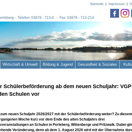
Startseite
|
Impressum
|
D
 Perleberg - Telefon: 03876 - 713-0 - Fax: 03876 - 713-214
Wirtschaft & Umwelt
Bildung & Jugend
Gesundheit & Soziales
Kult
ur Schülerbeförderung ab dem neuen Schuljahr: VGP 
 den Schulen vor
 zum neuen Schuljahr 2026/2027 mit der Schülerbeförderung weiter? Zu dies
ergangenen Woche kurz vor dem Ende des alten Schuljahrs drei
sveranstaltungen an Schulen in Perleberg, Wittenberge und Pritzwalk. Dabei gi
ehende Veränderung, denn ab dem 1. August 2026 wird mit der Übernahme durc