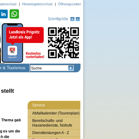
atenschutz
|
Hinweisgeberschutz
|
Öffnungszeiten
Schriftgröße
ur & Tourismus
stellt
Service
Abfallkalender (Tourenplan)
em Thema gab
Bereitschafts- und
Havariedienste, Notrufe
ng es um die
Dienstleistungen A - Z
h die