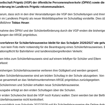
ellschaft Prignitz (VGP) der öffentliche Personennahverkehr (ÖPNV) sowie die
rderung im Landkreis Prignitz rekommunalisiert.
arum, dass sich in den drei Veranstaltungen die VGP den Schulleitungen und ihre
n im Landkreis Prignitz als neuer Mobilitätspartner im Schulalltag vorstellte. Dies
ftsführer
Tobias Heuer
.
rnahme des ÖPNV und der Schülerbeförderung durch die VGP enden die bisherig
stungen der ARGE prignitzbus.
verfahren für Schülerfahrausweise bleibt für das Schuljahr 2026/2027 wie geh
ist nun kein Foto mehr notwendig für die Beantragung eines Schülerfahrausweises. E
ationspflicht für Bahnfahrer und landkreisübergreifenden Verkehr.
ten Infos zum Schülerfahrausweis sind auf einem Infoflyer für Schüler und Eltern
fasst:
bisherigen Schülerfahrausweise verlieren ihre Gültigkeit und werden gesperrt.
alten Schülerfahrausweise sind am letzten Schultag in der Schule abzugeben. Von
se gesammelt an das Verkehrsunternehmen ARGE prignitzbus zurückgegeben.
 Schülerinnen und Schüler erhalten neue Schülerfahrausweise.
Ausgabe erfolgt an den ersten Schultagen über die Schulen.
er ersten Schulwoche lässt die VGP noch Kulanz walten: Dann werden bei der Befö
ülerfahrausweise nicht kontrolliert.
aussichtlich zum Schuljahr 2027/2028 soll für Schülerfahrausweise die Online-Antr