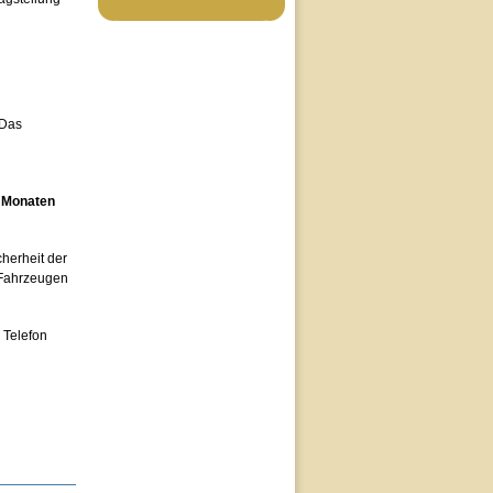
 Das
 Monaten
cherheit der
 Fahrzeugen
 Telefon
.