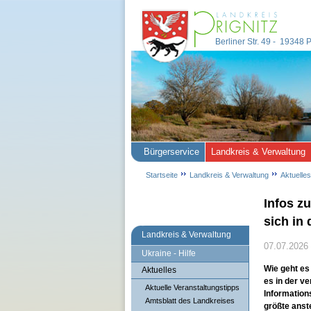
Berliner Str. 49 - 19348
Bürgerservice
Landkreis & Verwaltung
Startseite
Landkreis & Verwaltung
Aktuelles
Infos z
sich in
Landkreis & Verwaltung
07.07.2026
Ukraine - Hilfe
Wie geht es
Aktuelles
es in der v
Aktuelle Veranstaltungstipps
Information
Amtsblatt des Landkreises
größte anst