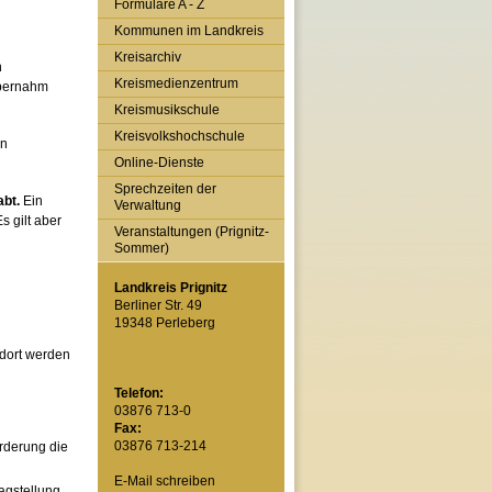
Formulare A - Z
Kommunen im Landkreis
Kreisarchiv
n
Kreismedienzentrum
 übernahm
Kreismusikschule
Kreisvolkshochschule
en
Online-Dienste
Sprechzeiten der
abt.
Ein
Verwaltung
s gilt aber
Veranstaltungen (Prignitz-
Sommer)
Landkreis Prignitz
Berliner Str. 49
19348 Perleberg
 dort werden
Telefon:
03876 713-0
Fax:
03876 713-214
rderung die
E-Mail schreiben
agstellung