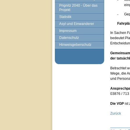
ein
Prignitz 2040 - Über das
Projekt
-
Gep
Statistik
Fahrplä
Asyl und Einwanderer
Impressum
In Sachen F
Datenschutz
bedeutet
Pl
Entscheidung
Hinweisgeberschutz
Gemeinsam 
der tatsäch
Betrachtet w
Wege, die A
und Persona
Ansprechpa
03876 / 713 
Die VGP
ist
Zurück