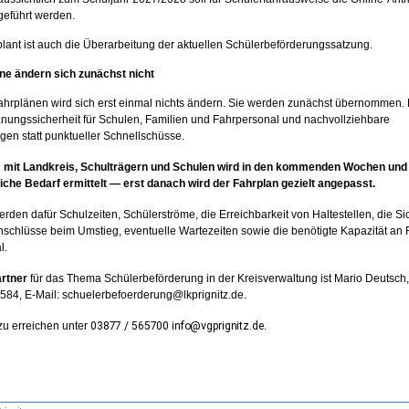
geführt werden.
lant ist auch die Überarbeitung der aktuellen Schülerbeförderungssatzung.
ne ändern sich zunächst nicht
ahrplänen wird sich erst einmal nichts ändern. Sie werden zunächst übernommen.
anungssicherheit für Schulen, Familien und Fahrpersonal und nachvollziehbare
en statt punktueller Schnellschüsse.
mit Landkreis, Schulträgern und Schulen wird in den kommenden Wochen und
liche Bedarf ermittelt — erst danach wird der Fahrplan gezielt angepasst.
erden dafür Schulzeiten, Schülerströme, die Erreichbarkeit von Haltestellen, die Si
nschlüsse beim Umstieg, eventuelle Wartezeiten sowie die benötigte Kapazität an
l.
rtner
für das Thema Schülerbeförderung in der Kreisverwaltung ist Mario Deutsch,
584, E-Mail: schuelerbefoerderung@lkprignitz.de.
 zu erreichen unter
03877 / 565700 info@vgprignitz.de