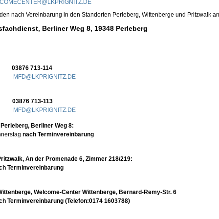
COMECENTER@LKPRIGNITZ.DE
den nach Vereinbarung in den Standorten Perleberg, Wittenberge und Pritzwalk a
sfachdienst, Berliner Weg 8, 19348 Perleberg
per
03876 713-114
l:
MFD@LKPRIGNITZ.DE
in
03876 713-113
l:
MFD@LKPRIGNITZ.DE
Perleberg, Berliner Weg 8:
nnerstag
nach Terminvereinbarung
ritzwalk, An der Promenade 6, Zimmer 218/219:
ch Terminvereinbarung
ittenberge, Welcome-Center Wittenberge, Bernard-Remy-Str. 6
ch Terminvereinbarung (Telefon:0174 1603788)