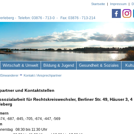
Startseite
|
Impressum
|
D
 Perleberg - Telefon: 03876 - 713-0 - Fax: 03876 - 713-214
Wirtschaft & Umwelt
Bildung & Jugend
Gesundheit & Soziales
Kult
 Einwanderer
Kontakt / Ansprechpartner
artner und Kontaktstellen
sozialarbeit für Rechtskreiswechsler, Berliner Str. 49, Häuser 3, 4
leberg
mmern
4, -687, -845, -705, -674, -447, -569
en
nerstag 08:30 bis 11:30 Uhr