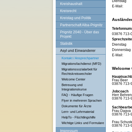
Dienstag 0
Kreishaushalt
E-Ma
Kreisrecht
Kreistag und Politik
Ausländer
Partnerschaft Alba-Prignitz
Telefonnumm
Prignitz 2040 - Über das
03876 713-
Projekt
Sprechzeit
Statistik
Dienstag 0
Donnerstag
Asyl und Einwanderer
E-Mail
Kontakt / Ansprechpartner
Migrationsfachdienst (MFD)
Welcome 
Migrationssozialarbeit für
Rechtskreiswechsler
Hauptsachbe
Welcome Center
Frau Beer
03876 713-
Betreuung und
Integrationskurse
Jobcoach
Herr Behren
FAQ - Häufige Fragen
03876 713-
Flyer in mehreren Sprachen
Dokumente für Ärzte
Sachbearbe
Frau Dagva
Lern- und Lehrmaterial
03876 713-
HelpTo - Flüchtlingshilfe
Frau Schust
Wichtige Links und Formulare
03876 713-
Impressum