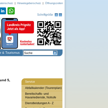
atenschutz
|
Hinweisgeberschutz
|
Öffnungszeiten
Schriftgröße
ur & Tourismus
 und 5,
Service
Abfallkalender (Tourenplan)
Bereitschafts- und
Havariedienste, Notrufe
Dienstleistungen A - Z