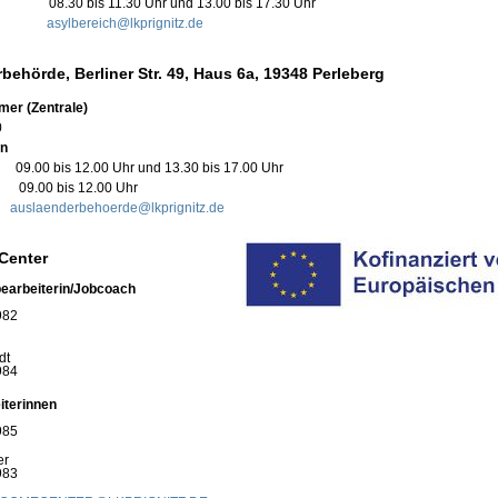
8.30 bis 11.30 Uhr und 13.00 bis 17.30 Uhr
il:
asylbereich@lkprignitz.de
behörde, Berliner Str. 49, Haus 6a, 19348 Perleberg
er (Zentrale)
0
en
9.00 bis 12.00 Uhr und 13.30 bis 17.00 Uhr
 09.00 bis 12.00 Uhr
:
auslaenderbehoerde@lkprignitz.de
Center
arbeiterin/
Jobcoach
982
dt
984
iterinnen
985
er
983