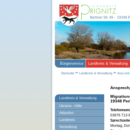
Berliner Str. 49 - 19348
Bürgerservice
Landkreis & Verwaltung
Startseite
Landkreis & Verwaltung
Asyl und
Ansprechp
Migrations
Landkreis & Verwaltung
19348 Per
Ukraine - Hilfe
Telefonnu
Aktuelles
03876 713-67
Landkreis
Sprechzeit
Montag, Don
Verwaltung