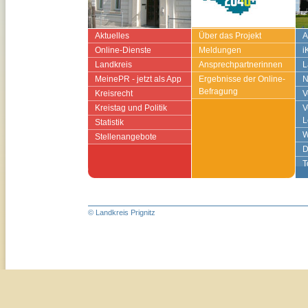
Aktuelles
Über das Projekt
A
Online-Dienste
Meldungen
i
Landkreis
Ansprechpartnerinnen
L
MeinePR - jetzt als App
Ergebnisse der Online-
N
Befragung
Kreisrecht
V
Kreistag und Politik
V
L
Statistik
W
Stellenangebote
D
T
© Landkreis Prignitz