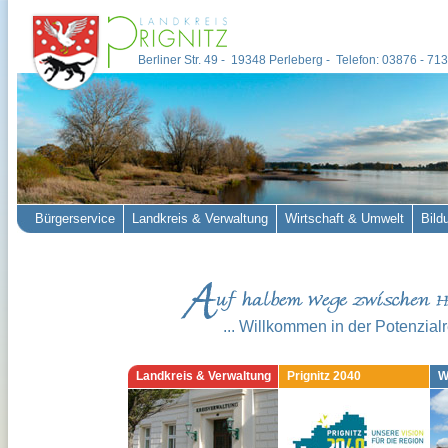
Berliner Str. 49 - 19348 Perleberg - Telefon: 03876 - 7
Bürgerservice
Landkreis & Verwaltung
Wirtschaft & Umwelt
Bild
... Willkommen in der Potenzialr
Landkreis & Verwaltung
Prignitz 2040
W