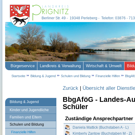
Berliner Str. 49 - 19348 Perleberg - Telefon: 03876 - 7
Bürgerservice
Landkreis & Verwaltung
Wirtschaft & Umwelt
Bild
Startseite
Bildung & Jugend
Schulen und Bildung
Finanzielle Hilfen
BbgAf
Zurück
|
Übersicht aller Dienstl
BbgAföG - Landes-Au
Bildung & Jugend
Schüler
Kinder und Jugendliche
Familien und Eltern
Zuständige Ansprechpartner
Schulen und Bildung
Daniela Mattick (Buchstaben A - L)
Finanzielle Hilfen
Kimberly Zantow (Buchstaben M - Z)