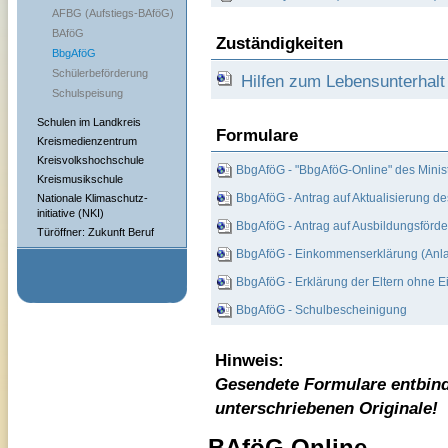
AFBG (Aufstiegs-BAföG)
BAföG
Zuständigkeiten
BbgAföG
Schülerbeförderung
Hilfen zum Lebensunterhalt
Schulspeisung
Schulen im Landkreis
Formulare
Kreismedienzentrum
Kreisvolkshochschule
BbgAföG - "BbgAföG-Online" des Minist
Kreismusikschule
BbgAföG - Antrag auf Aktualisierung 
Nationale Klimaschutz-
initiative (NKI)
BbgAföG - Antrag auf Ausbildungsförd
Türöffner: Zukunft Beruf
BbgAföG - Einkommenserklärung (Anla
BbgAföG - Erklärung der Eltern ohne
BbgAföG - Schulbescheinigung
Hinweis:
Gesendete Formulare entbind
unterschriebenen Originale!
BAföG Online