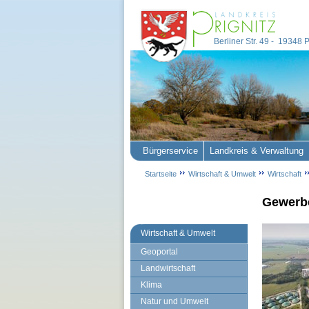
Berliner Str. 49 - 19348
Bürgerservice
Landkreis & Verwaltung
Startseite
Wirtschaft & Umwelt
Wirtschaft
Gewerbe
Wirtschaft & Umwelt
Geoportal
Landwirtschaft
Klima
Natur und Umwelt