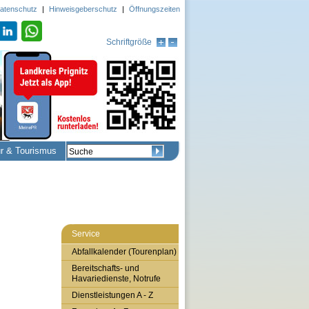
atenschutz
|
Hinweisgeberschutz
|
Öffnungszeiten
Schriftgröße
ur & Tourismus
Service
Abfallkalender (Tourenplan)
Bereitschafts- und
Havariedienste, Notrufe
Dienstleistungen A - Z