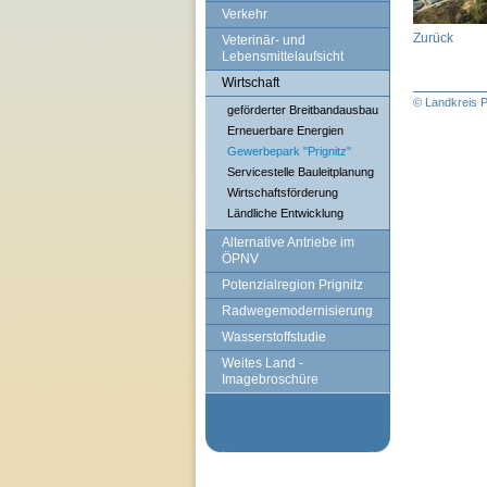
Verkehr
Zurück
Veterinär- und
Lebensmittelaufsicht
Wirtschaft
© Landkreis P
geförderter Breitbandausbau
Erneuerbare Energien
Gewerbepark "Prignitz"
Servicestelle Bauleitplanung
Wirtschaftsförderung
Ländliche Entwicklung
Alternative Antriebe im
ÖPNV
Potenzialregion Prignitz
Radwegemodernisierung
Wasserstoffstudie
Weites Land -
Imagebroschüre