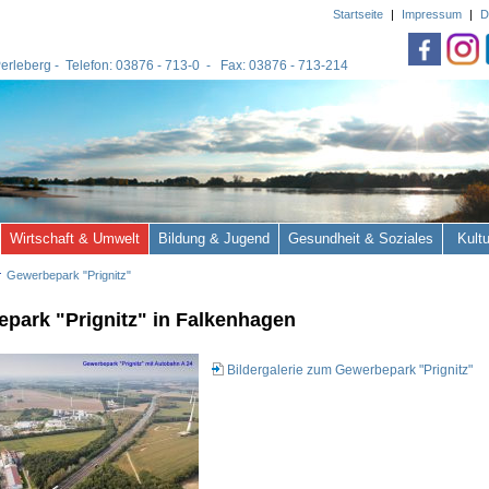
Startseite
|
Impressum
|
D
 Perleberg - Telefon: 03876 - 713-0 - Fax: 03876 - 713-214
Wirtschaft & Umwelt
Bildung & Jugend
Gesundheit & Soziales
Kult
Gewerbepark "Prignitz"
park "Prignitz" in Falkenhagen
Bildergalerie zum Gewerbepark "Prignitz"