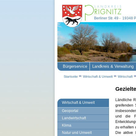
Berliner Str. 49 - 19348
Bürgerservice
Landkreis & Verwaltung
Startseite
Wirtschaft & Umwelt
Wirtschaft
Gezielt
Ländliche R
Wirtschaft & Umwelt
greifenden 
Geoportal
insbesonder
und die F
Landwirtschaft
Entwicklung
Klima
zu erhalten 
Natur und Umwelt
Die aktive