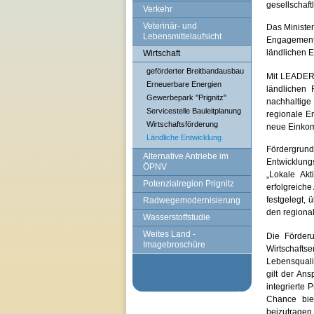
gesellschaft
Verkehr
Veterinär- und
Das Ministe
Lebensmittelaufsicht
Engagement 
ländlichen 
Wirtschaft
geförderter Breitbandausbau
Mit LEADER 
Erneuerbare Energien
ländlichen
Gewerbepark "Prignitz"
nachhaltige
Servicestelle Bauleitplanung
regionale En
Wirtschaftsförderung
neue Einkom
Ländliche Entwicklung
Fördergrun
Alternative Antriebe im
Entwicklungs
ÖPNV
„Lokale Akt
Potenzialregion Prignitz
erfolgreiche
festgelegt,
Radwegemodernisierung
den regiona
Wasserstoffstudie
Weites Land -
Die Förderu
Imagebroschüre
Wirtschafts
Lebensqualit
gilt der An
integrierte 
Chance bie
beizutragen