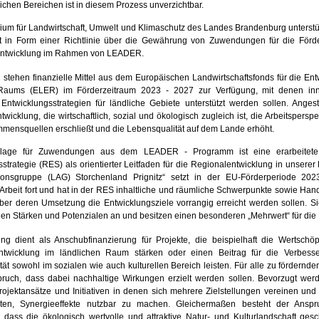
lichen Bereichen ist in diesem Prozess unverzichtbar.
rium für Landwirtschaft, Umwelt und Klimaschutz des Landes Brandenburg unterstü
in Form einer Richtlinie über die Gewährung von Zuwendungen für die Förd
Entwicklung im Rahmen von LEADER.
stehen finanzielle Mittel aus dem Europäischen Landwirtschaftsfonds für die En
 Raums (ELER) im Förderzeitraum 2023 - 2027 zur Verfügung, mit denen inn
 Entwicklungsstrategien für ländliche Gebiete unterstützt werden sollen. Angest
twicklung, die wirtschaftlich, sozial und ökologisch zugleich ist, die Arbeitsperspek
mensquellen erschließt und die Lebensqualität auf dem Lande erhöht.
dlage für Zuwendungen aus dem LEADER - Programm ist eine erarbeitete
strategie (RES) als orientierter Leitfaden für die Regionalentwicklung in unserer
ionsgruppe (LAG) Storchenland Prignitz“ setzt in der EU-Förderperiode 202
 Arbeit fort und hat in der RES inhaltliche und räumliche Schwerpunkte sowie Han
 über deren Umsetzung die Entwicklungsziele vorrangig erreicht werden sollen. S
len Stärken und Potenzialen an und besitzen einen besonderen „Mehrwert“ für die
ng dient als Anschubfinanzierung für Projekte, die beispielhaft die Wertschö
entwicklung im ländlichen Raum stärken oder einen Beitrag für die Verbess
ät sowohl im sozialen wie auch kulturellen Bereich leisten. Für alle zu fördernde
spruch, dass dabei nachhaltige Wirkungen erzielt werden sollen. Bevorzugt wer
Projektansätze und Initiativen in denen sich mehrere Zielstellungen vereinen und
ten, Synergieeffekte nutzbar zu machen. Gleichermaßen besteht der Ansp
, dass die ökologisch wertvolle und attraktive Natur- und Kulturlandschaft ges