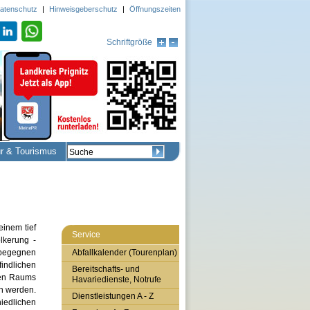
atenschutz
|
Hinweisgeberschutz
|
Öffnungszeiten
Schriftgröße
ur & Tourismus
inem tief
Service
lkerung -
 begegnen
Abfallkalender (Tourenplan)
ndlichen
Bereitschafts- und
hen Raums
Havariedienste, Notrufe
en werden.
Dienstleistungen A - Z
iedlichen