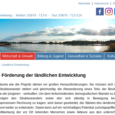
Startseite
|
Impressum
|
D
 Perleberg - Telefon: 03876 - 713-0 - Fax: 03876 - 713-214
Wirtschaft & Umwelt
Bildung & Jugend
Gesundheit & Soziales
Kult
Ländliche Entwicklung
e Förderung der ländlichen Entwicklung
äume wie die Prignitz stehen vor großen Herausforderungen. Sie müssen sich e
Strukturwandel stellen und gleichzeitig die Abwanderung eines Teils der Bevö
e der jüngeren - verkraften. Um dem fortschreitenden demografischen Wandel zu
olgen des Strukturwandels sowie den sich ständig in Bewegung befi
sprozessen Rechnung zu tragen, wird daran gearbeitet, die Stärken des ländlic
und weiter zu entwickeln. Dabei kann auf ein reichhaltiges Potential zurückgegriff
 Mitwirkung der vor Ort lebenden Menschen sowie Akteure aus den untersch