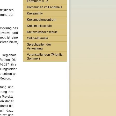
Formulare A - Z
Kommunen im Landkreis
tzt dieses
Kreisarchiv
erung der
Kreismedienzentrum
Kreismusikschule
twicklung des
Kreisvolkshochschule
ovative und
rebt ist eine
Online-Dienste
tiven bietet,
Sprechzeiten der
Verwaltung
Veranstaltungen (Prignitz-
 Regionale
Sommer)
 Region. Die
3-2027 ihre
dlungsfelder
ie setzen an
 Region.
pfung und
erung der
n Projekte
den daher
 damit die
ruch dazu
chützt und