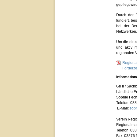
gepflegt wird
Durch den V
fungiert, b
bei der Be
Netzwerken.
Um die einz
und aktiv m
regionalen 
Regional
Förderze
Information
Gb II / Sach
Ländliche E
Sophie Fec
Telefon: 03
E-Mail:
soph
Verein Regio
Regionalma
Telefon: 03
Fax: 03876 