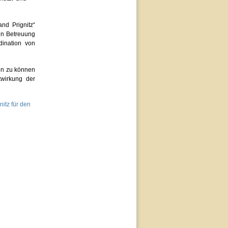
nd Prignitz“
en Betreuung
ination von
ten zu können
twirkung der
itz für den