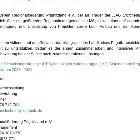
.
erein Regionalförderung Prignitzland e.V., der als Träger der „LAG Storchenla
esteht über ein gefördertes Regionalmanagement die Möglichkeit einer umfassend
antragung und Umsetzung von Projekten sowie beim Aufbau und der Koord
elnen Aktionen auf das Gesamtentwicklungsziel des Landkreises Prignitz ausrich
it zu unterstützen, bedarf es der engen Zusammenarbeit und intensiven Mi
Verwaltung bei der Suche nach zukunftsorientierten Lösungen.
e Entwicklungsstrategie (RES) der lokalen Aktionsgruppe (LAG) Storchenland Prign
itraum 2023 - 2027
en
bereichsleitung
ntwicklung
hner
876 713-701
ie.fechner@lkprignitz.de
nalförderung Prignitzland e. V.
nagement
876 3078-770
3078-771