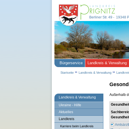
Berliner Str. 49 - 19348
Bürgerservice
Landkreis & Verwaltung
Startseite
Landkreis & Verwaltung
Landkrei
Gesonde
Außerhalb de
Landkreis & Verwaltung
Gesundhei
Ukraine - Hilfe
Aktuelles
Sachbereic
Gesundheit
Landkreis
Amtsärzt
Karriere beim Landkreis