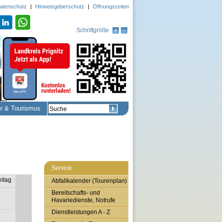
atenschutz
|
Hinweisgeberschutz
|
Öffnungszeiten
Schriftgröße
ur & Tourismus
Service
eitag
Abfallkalender (Tourenplan)
Bereitschafts- und
Havariedienste, Notrufe
Dienstleistungen A - Z