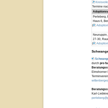
Kreisvolk
Termine na
Adoptionsv
Perleberg, 
Haus 6, Be
(
Adoption
Neuruppin, 
27-30, Rau
(
Adoption
Schwange
Schwange
durch
pro fa
Beratungsst
Elmshorner 
Terminverei
wittenberge
Beratungsst
Karl-Liebkne
perleberg@p