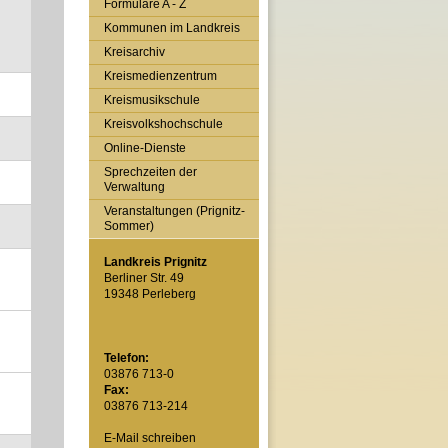
Formulare A - Z
Kommunen im Landkreis
Kreisarchiv
Kreismedienzentrum
Kreismusikschule
Kreisvolkshochschule
Online-Dienste
Sprechzeiten der
Verwaltung
Veranstaltungen (Prignitz-
Sommer)
Landkreis Prignitz
Berliner Str. 49
19348 Perleberg
Telefon:
03876 713-0
Fax:
03876 713-214
E-Mail schreiben