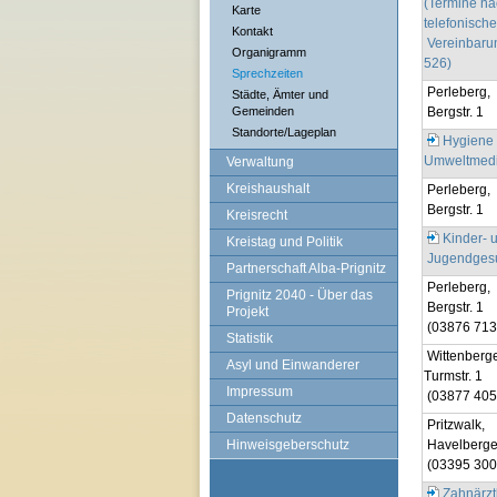
(Termine na
Karte
telefonische
Kontakt
Vereinbaru
Organigramm
526)
Sprechzeiten
Perleberg,
Städte, Ämter und
Gemeinden
Bergstr. 1
Standorte/Lageplan
Hygiene
Umweltmedi
Verwaltung
Kreishaushalt
Perleberg,
Bergstr. 1
Kreisrecht
Kinder- 
Kreistag und Politik
Jugendgesu
Partnerschaft Alba-Prignitz
Perleberg,
Prignitz 2040 - Über das
Bergstr. 1
Projekt
(03876 713
Statistik
Wittenberge
Asyl und Einwanderer
Turmstr. 1
Impressum
(03877 405
Datenschutz
Pritzwalk,
Hinweisgeberschutz
Havelberger
(03395 300-
Zahnärzt