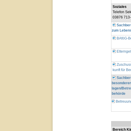
Soziales
Telefon Sekr
03876 713
Sachbere
zum Lebens
BAföG-B
Elternge
Zuschuss
kunft für Be
Sachbere
besonderen
lagen/Betr
behörde
Betreuun
Bereich Ki