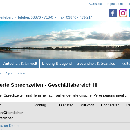
Startseite
|
Impressum
|
D
 Perleberg - Telefon: 03876 - 713-0 - Fax: 03876 - 713-214
Wirtschaft & Umwelt
Bildung & Jugend
Gesundheit & Soziales
Kult
s
Sprechzeiten
rte Sprechzeiten - Geschäftsbereich III
r Sprechzeiten sind Termine nach verheriger telefonischer Vereinbarung möglich.
t
Montag
Dienstag
Mittwoch
Donnerstag
Fr
h Öffentlicher
sdienst
licher Dienst