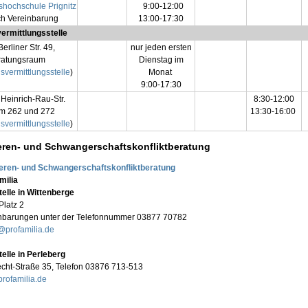
shochschule Prignitz
9:00-12:00
ch Vereinbarung
13:00-17:30
ermittlungsstelle
Berliner Str. 49,
nur jeden ersten
ratungsraum
Dienstag im
svermittlungsstelle
)
Monat
9:00-17:30
Heinrich-Rau-Str.
8:30-12:00
m 262 und 272
13:30-16:00
svermittlungsstelle
)
ren- und Schwangerschaftskonfliktberatung
ren- und Schwangerschaftskonfliktberatung
milia
elle in Wittenberge
Platz 2
nbarungen unter der Telefonnummer 03877 70782
@profamilia.de
elle in Perleberg
cht-Straße 35, Telefon
03876 713-513
rofamilia.de