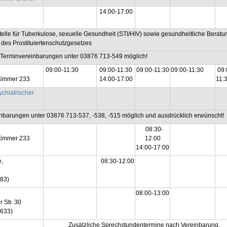
14:00-17:00
elle für Tuberkulose, sexuelle Gesundheit (STI/HIV) sowie gesundheitliche Berat
des Prostituiertenschutzgesetzes
e Terminvereinbarungen unter 03876 713-549 möglich!
09:00-11:30
09:00-11:30
09:00-11:30
09:00-11:30
09:
 Zimmer 233
14:00-17:00
11:
ychiatrischer
nbarungen unter 03876 713-537, -538, -515 möglich und ausdrücklich erwünscht!
08:30-
 Zimmer 233
12:00
14:00-17:00
,
08:30-12:00
83)
08:00-13:00
 Str. 30
633)
Zusätzliche Sprechstundentermine nach Vereinbarung.