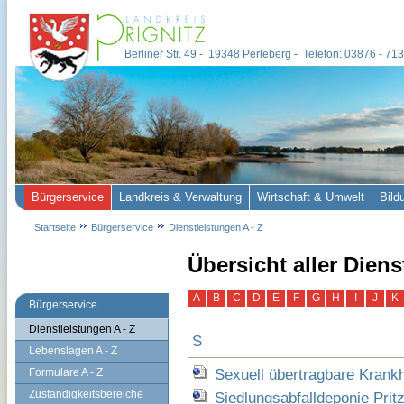
Berliner Str. 49 - 19348 Perleberg - Telefon: 03876 - 7
Bürgerservice
Landkreis & Verwaltung
Wirtschaft & Umwelt
Bild
Startseite
Bürgerservice
Dienstleistungen A - Z
Übersicht aller Dien
A
B
C
D
E
F
G
H
I
J
K
Bürgerservice
Dienstleistungen A - Z
S
Lebenslagen A - Z
Sexuell übertragbare Krankh
Formulare A - Z
Zuständigkeitsbereiche
Siedlungsabfalldeponie Pri