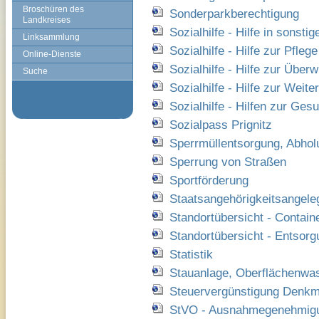
Broschüren des
Sonderparkberechtigung
Landkreises
Sozialhilfe - Hilfe in sonst
Linksammlung
Sozialhilfe - Hilfe zur Pflege
Online-Dienste
Sozialhilfe - Hilfe zur Übe
Suche
Sozialhilfe - Hilfe zur Weit
Sozialhilfe - Hilfen zur Ges
Sozialpass Prignitz
Sperrmüllentsorgung, Abholu
Sperrung von Straßen
Sportförderung
Staatsangehörigkeitsangele
Standortübersicht - Contain
Standortübersicht - Entsor
Statistik
Stauanlage, Oberflächenw
Steuervergünstigung Denkm
StVO - Ausnahmegenehmigu