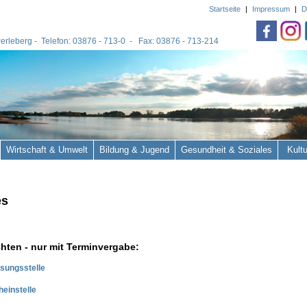
Startseite
|
Impressum
|
D
 Perleberg - Telefon: 03876 - 713-0 - Fax: 03876 - 713-214
Wirtschaft & Umwelt
Bildung & Jugend
Gesundheit & Soziales
Kult
es
chten - nur mit Terminvergabe:
sungsstelle
einstelle