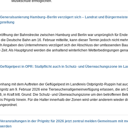
Musikschule ermöglichen.
Generalsanierung Hamburg–Berlin verzögert sich – Landrat und Bürgermeiste
gstellung
röffnung der Bahnstrecke zwischen Hamburg und Berlin war ursprünglich für Ende 
 die Deutsche Bahn am 16. Februar mitteilte, kann dieser Termin jedoch nicht meh
h Angaben des Unternehmens verzögert sich der Abschluss der umfassenden Baua
 Zeit. Als Hauptgrund werden die anhaltend winterlichen Wetterbedingungen gena
Geflügelpest in OPR: Stallpflicht auch in Schutz- und Überwachungszone im La
hang mit dem Auftreten der Geflügelpest im Landkreis Ostprignitz-Ruppin hat auc
ignitz am 9. Februar 2026 eine Tierseuchenallgemeinverfügung erlassen, die am D
, in Kraft tritt. Grund: Die Schutz- und Überwachungszone um den betroffenen Betri
s Prignitz hinein. Für die Halter innerhalb der Zonen wird unter anderem wieder di
angeordnet.
Veranstaltungen in der Prignitz für 2026 jetzt zentral melden Gemeinsam mit m
 werden