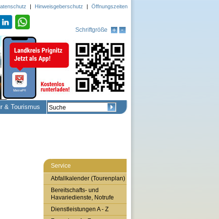
atenschutz
|
Hinweisgeberschutz
|
Öffnungszeiten
Schriftgröße
ur & Tourismus
Service
Abfallkalender (Tourenplan)
Bereitschafts- und
Havariedienste, Notrufe
Dienstleistungen A - Z