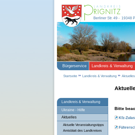
Berliner Str. 49 - 19348
Bürgerservice
Landkreis & Verwaltung
Startseite
Landkreis & Verwaltung
Aktuelles
Aktuell
Landkreis & Verwaltung
Bitte bea
Ukraine - Hilfe
Aktuelles
Kfz-Zulas
Aktuelle Veranstaltungstipps
Führersch
Amtsblatt des Landkreises