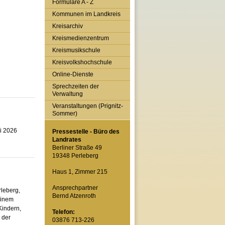
Formulare A - Z
Kommunen im Landkreis
Kreisarchiv
Kreismedienzentrum
Kreismusikschule
Kreisvolkshochschule
Online-Dienste
Sprechzeiten der
Verwaltung
Veranstaltungen (Prignitz-
Sommer)
i 2026
Pressestelle - Büro des
Landrates
Berliner Straße 49
19348 Perleberg
Haus 1, Zimmer 215
Ansprechpartner
rleberg,
Bernd Atzenroth
einem
Kindern,
Telefon:
 der
03876 713-226