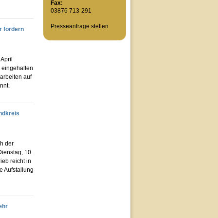
Fax:
03876 713-291
Presseanfrage stellen
r fordern
April
r eingehalten
rbeiten auf
nnt.
ndkreis
h der
ienstag, 10.
eb reicht in
e Aufstallung
ehr