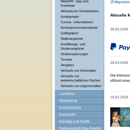
MeinePR - App zum
Migratio
Download
Afrikanische Schweinepest
Aktuelle 
Auslegungen
Corona - Informationen
Eichenprozessionsspinner
28.05.2026
Geflügelpest
Stellenangebote
Ausbildungs- und
Studienangebote
Straßensperrungen
Termine
28.04.2026
Vergaben
Verkäufe von Denkmalen
Die Kleinan
Verkäufe von
landwirtschaftlichen Flächen
offiziell ein
Verkäufe von Liegenschaften
Landkreis
18.02.2026
Verwaltung
Kreishaushalt
Kreisrecht
Kreistag und Politik
Partnerschaft Alba-Prignitz